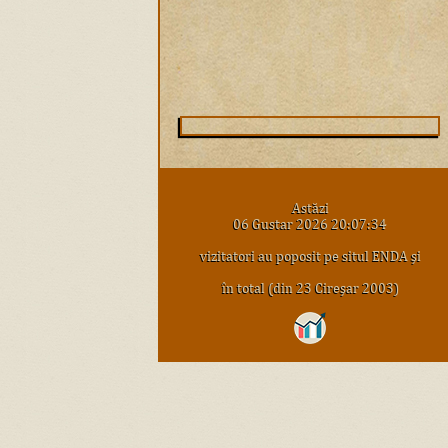
Astăzi
06 Gustar 2026 20:07:34
vizitatori au poposit pe situl ENDA şi
în total (din 23 Cireşar 2003)