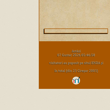
Astăzi
07 Gustar 2026 05:46:58
vizitatori au poposit pe situl ENDA şi
în total (din 23 Cireşar 2003)