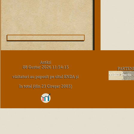
Astăzi
08 Gustar 2026 11:54:15
PARTEN
vizitatori au poposit pe situl ENDA şi
în total (din 23 Cireşar 2003)