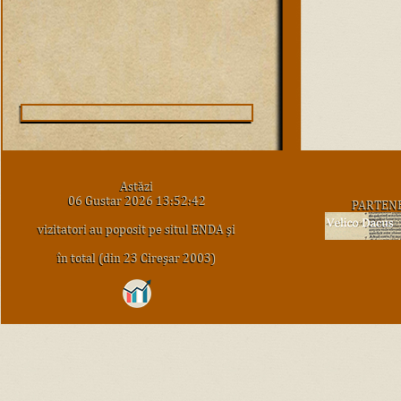
Astăzi
06 Gustar 2026 13:52:42
PARTEN
vizitatori au poposit pe situl ENDA şi
în total (din 23 Cireşar 2003)