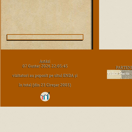
Astăzi
07 Gustar 2026 22:05:45
PARTEN
vizitatori au poposit pe situl ENDA şi
în total (din 23 Cireşar 2003)