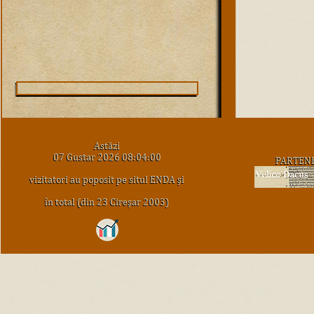
Astăzi
07 Gustar 2026 08:04:00
PARTEN
vizitatori au poposit pe situl ENDA şi
în total (din 23 Cireşar 2003)