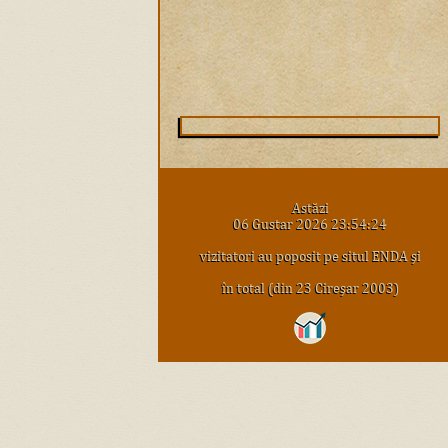
Astăzi
06 Gustar 2026 23:54:24
vizitatori au poposit pe situl ENDA şi
în total (din 23 Cireşar 2003)