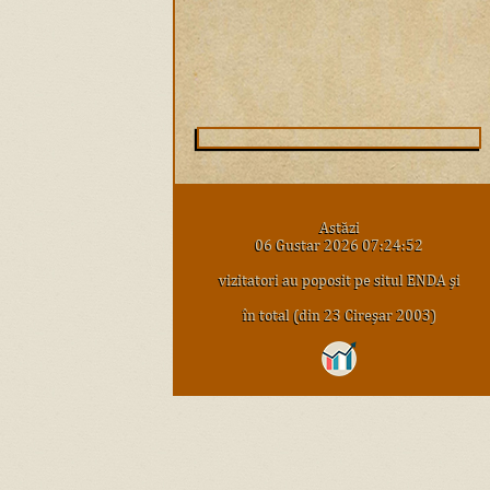
Astăzi
06 Gustar 2026 07:24:52
vizitatori au poposit pe situl ENDA şi
în total (din 23 Cireşar 2003)