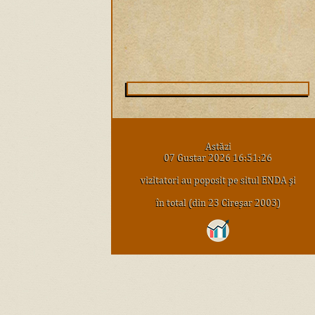
Astăzi
07 Gustar 2026 16:51:26
vizitatori au poposit pe situl ENDA şi
în total (din 23 Cireşar 2003)