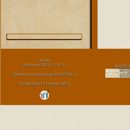
Astăzi
08 Gustar 2026 17:47:51
PARTEN
vizitatori au poposit pe situl ENDA şi
în total (din 23 Cireşar 2003)