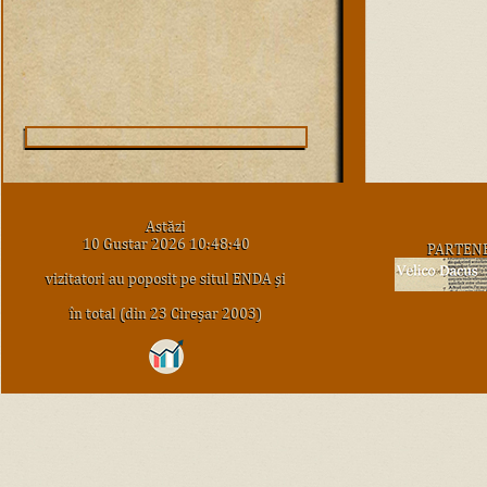
Astăzi
10 Gustar 2026 10:48:40
PARTEN
vizitatori au poposit pe situl ENDA şi
în total (din 23 Cireşar 2003)