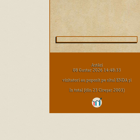
Astăzi
08 Gustar 2026 14:48:33
vizitatori au poposit pe situl ENDA şi
în total (din 23 Cireşar 2003)