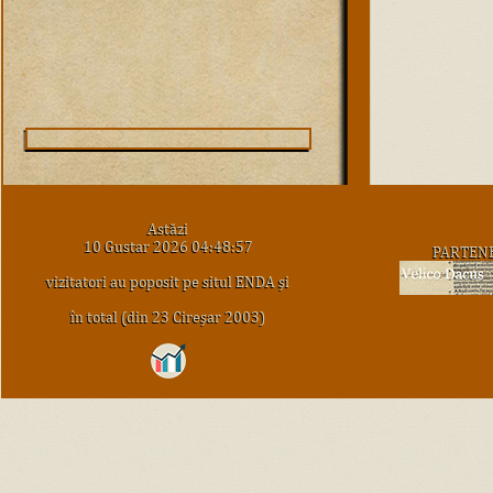
Astăzi
10 Gustar 2026 04:48:57
PARTEN
vizitatori au poposit pe situl ENDA şi
în total (din 23 Cireşar 2003)