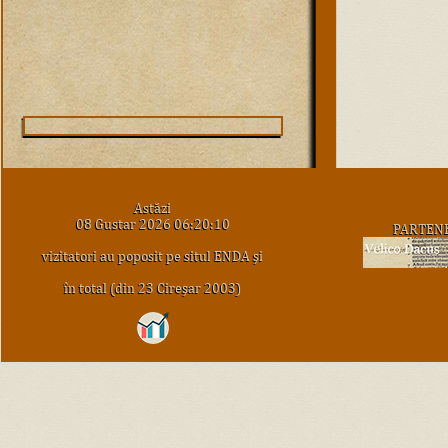
Astăzi
08 Gustar 2026 06:20:10
PARTEN
vizitatori au poposit pe situl ENDA şi
în total (din 23 Cireşar 2003)