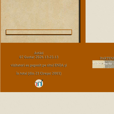
Astăzi
07 Gustar 2026 13:25:13
PARTEN
vizitatori au poposit pe situl ENDA şi
în total (din 23 Cireşar 2003)