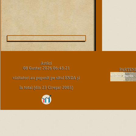
Astăzi
08 Gustar 2026 06:43:21
PARTEN
vizitatori au poposit pe situl ENDA şi
în total (din 23 Cireşar 2003)