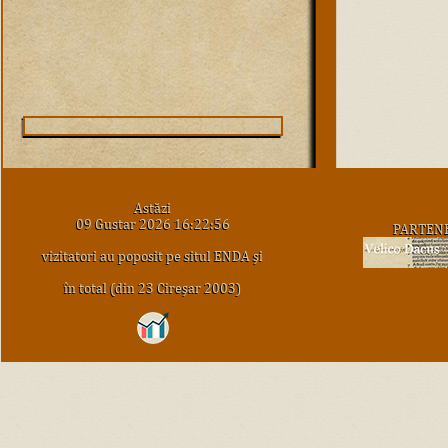
Astăzi
09 Gustar 2026 16:22:56
PARTEN
vizitatori au poposit pe situl ENDA şi
în total (din 23 Cireşar 2003)