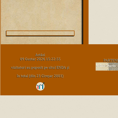
Astăzi
09 Gustar 2026 15:22:55
PARTEN
vizitatori au poposit pe situl ENDA şi
în total (din 23 Cireşar 2003)