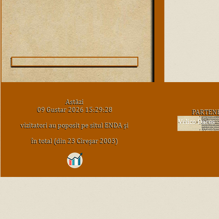
Astăzi
09 Gustar 2026 15:29:28
PARTEN
vizitatori au poposit pe situl ENDA şi
în total (din 23 Cireşar 2003)