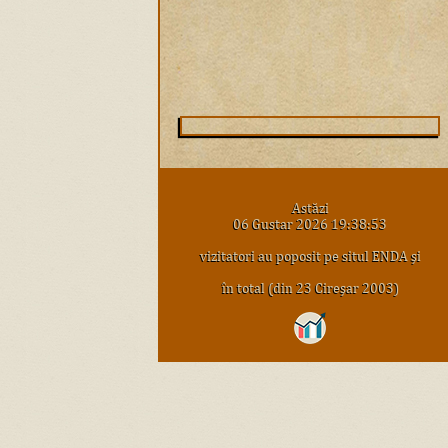
Astăzi
06 Gustar 2026 19:38:53
vizitatori au poposit pe situl ENDA şi
în total (din 23 Cireşar 2003)