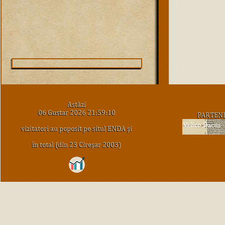
Astăzi
06 Gustar 2026 21:59:10
PARTEN
vizitatori au poposit pe situl ENDA şi
în total (din 23 Cireşar 2003)