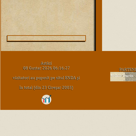
Astăzi
08 Gustar 2026 06:16:27
PARTEN
vizitatori au poposit pe situl ENDA şi
în total (din 23 Cireşar 2003)