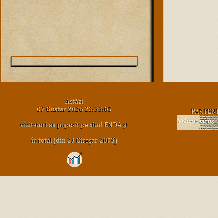
Astăzi
07 Gustar 2026 23:33:05
PARTEN
vizitatori au poposit pe situl ENDA şi
în total (din 23 Cireşar 2003)