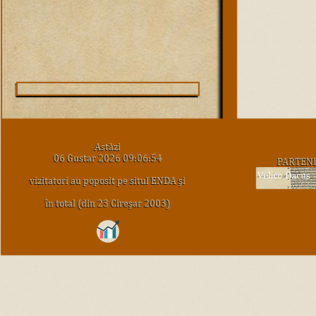
Astăzi
06 Gustar 2026 09:06:54
PARTEN
vizitatori au poposit pe situl ENDA şi
în total (din 23 Cireşar 2003)