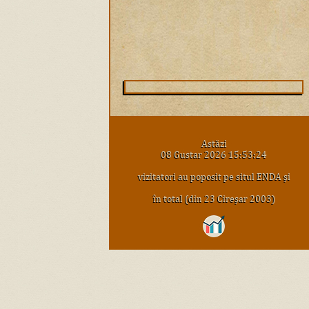
Astăzi
08 Gustar 2026 15:53:24
vizitatori au poposit pe situl ENDA şi
în total (din 23 Cireşar 2003)